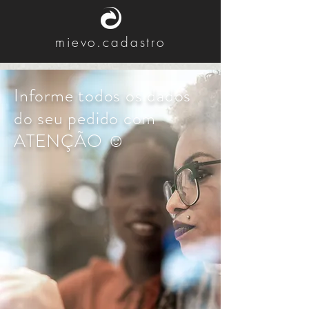
mievo.cadastro
Informe todos os dados
do seu pedido
com
ATENÇÃO ☺