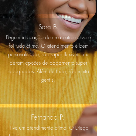
Sara B.
Peguei indicação de uma outra noiva e
foi tudo ótimo. O atendimento é bem
personalizado, são super flexíveis, me
deram opções de pagamento super
adequadas. Além de tudo, são muito
gentis.
Fernanda P.
Tive um atendimento ótimo! O Diego