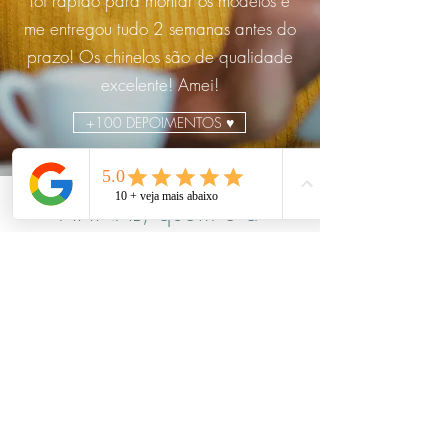
foi rápido para montar os modelos e
me entregou tudo 2 semanas antes do
prazo! Os chinelos são de qualidade
excelente! Amei!
+100 DEPOIMENTOS ♥
AFINAL, quem é a
Mievo?
apaixonados por design, chinelos e
entregas