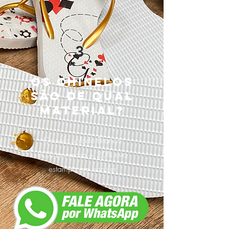
3
Os chinelos
são de qual
material?
Chinelo solado Branco
80% borracha + 20% eva
estampa em transfer