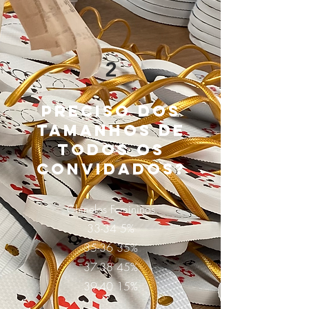
2
Preciso dos
tamanhos de
todos os
convidados?
Chinelos Femininos
33-34 5%
35-36 35%
37-38 45%
39-40 15%