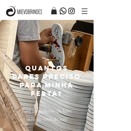
1
Quantos
PARES preciso
para minha
festa?
Para as mulheres da festa
60% do total da lista