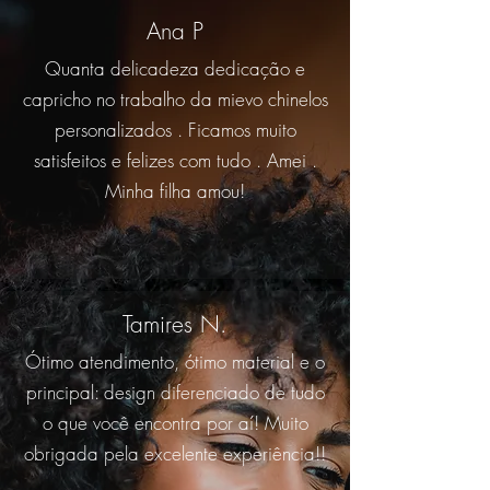
Ana P
Quanta delicadeza dedicação e
capricho no trabalho da mievo chinelos
personalizados . Ficamos muito
satisfeitos e felizes com tudo . Amei .
Minha filha amou!
Tamires N.
Ótimo atendimento, ótimo material e o
principal: design diferenciado de tudo
o que você encontra por aí! Muito
obrigada pela excelente experiência!!