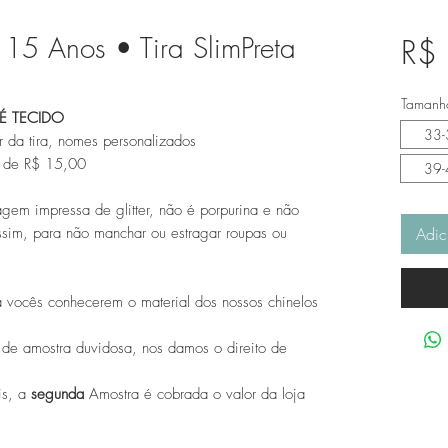
15 Anos • Tira SlimPreta
R$
Tamanho
É TECIDO
33-
 da tira, nomes personalizados
r de R$ 15,00
39-
gem impressa de glitter, não é porpurina e não
ssim, para não manchar ou estragar roupas ou
Adic
 vocês conhecerem o material dos nossos chinelos
 de amostra duvidosa, nos damos o direito de
is, a
segunda
Amostra é cobrada o valor da loja