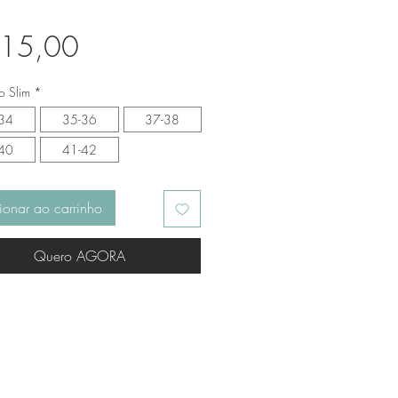
Preço
 15,00
 Slim
*
34
35-36
37-38
40
41-42
ionar ao carrinho
Quero AGORA