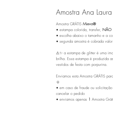
Amostra Ana Laura 
Amostra GRÁTIS
Mievo®
• estampa colorida, transfer,
NÃO 
• escolha abaixo o tamanho e a cor
• segunda amostra é cobrada valo
⚠️✨ a estampa de glitter é uma ima
brilha. Essa estampa é produzida a
vestidos de festa com porpurina.
Enviamos esta Amostra GRÁTIS para
☺
• em caso de fraude ou solicitação
cancelar o pedido
• enviamos apenas
1
Amostra Grát