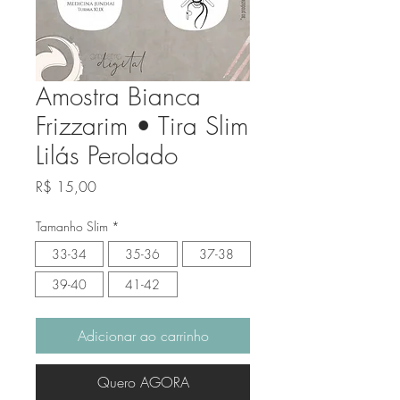
Amostra Bianca
Frizzarim • Tira Slim
Lilás Perolado
Preço
R$ 15,00
Tamanho Slim
*
33-34
35-36
37-38
39-40
41-42
Adicionar ao carrinho
Quero AGORA