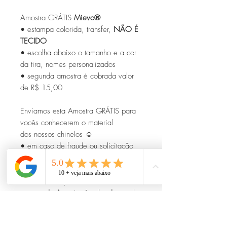
Amostra GRÁTIS
Mievo®
• estampa colorida, transfer,
NÃO É
TECIDO
• escolha abaixo o tamanho e a cor
da tira, nomes personalizados
• segunda amostra é cobrada valor
de R$ 15,00
Enviamos esta Amostra GRÁTIS para
vocês conhecerem o material
dos nossos chinelos ☺
• em caso de fraude ou solicitação
de amostra duvidosa, nos damos o
direito de cancelar o pedido
• enviamos apenas 1 Amostra Grátis,
a segunda Amostra é cobrada o valor
da loja