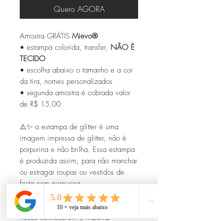
Quero AGORA
Amostra GRÁTIS
Mievo®
• estampa colorida, transfer,
NÃO É
TECIDO
• escolha abaixo o tamanho e a cor
da tira, nomes personalizados
• segunda amostra é cobrada valor
de R$ 15,00
⚠️✨ a estampa de glitter é uma
imagem impressa de glitter, não é
porpurina e não brilha. Essa estampa
é produzida assim, para não manchar
ou estragar roupas ou vestidos de
festa com porpurina.
Enviamos esta Amostra GRÁTIS para
vocês conhecerem o material