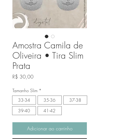
Amostra Camila de
Oliveira • Tira Slim
Prata
Preço
R$ 30,00
Tamanho Slim
*
33-34
35-36
37-38
39-40
41-42
Adicionar ao carrinho