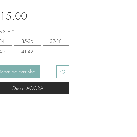
Preço
 15,00
 Slim
*
34
35-36
37-38
40
41-42
ionar ao carrinho
Quero AGORA