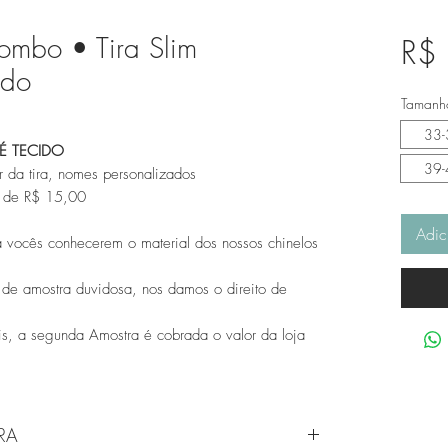
ombo • Tira Slim
R$
ado
Tamanho
33-
É TECIDO
39-
 da tira, nomes personalizados
r de R$ 15,00
Adic
 vocês conhecerem o material dos nossos chinelos
 de amostra duvidosa, nos damos o direito de
s, a segunda Amostra é cobrada o valor da loja
RA