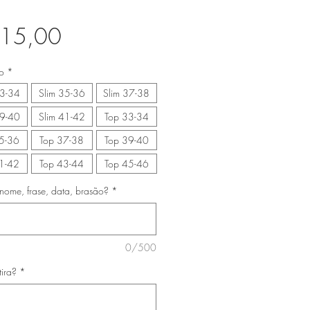
Preço
 15,00
o
*
33-34
Slim 35-36
Slim 37-38
39-40
Slim 41-42
Top 33-34
5-36
Top 37-38
Top 39-40
1-42
Top 43-44
Top 45-46
nome, frase, data, brasão?
*
0/500
tira?
*