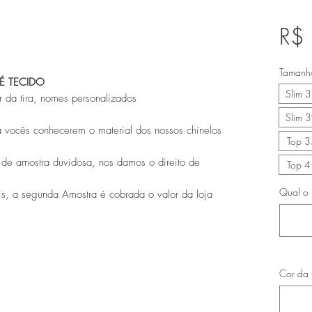
R$
Tamanh
É TECIDO
Slim 
 da tira, nomes personalizados
Slim 
 vocês conhecerem o material dos nossos chinelos
Top 3
 de amostra duvidosa, nos damos o direito de
Top 4
Qual o 
s, a segunda Amostra é cobrada o valor da loja
Cor da 