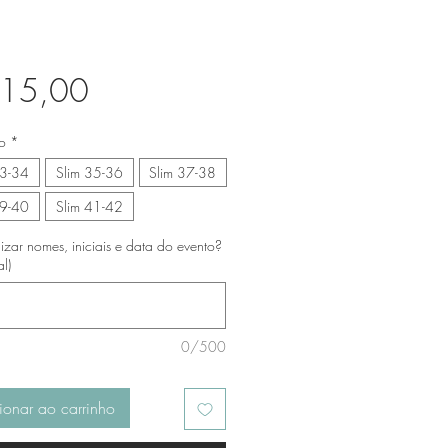
Preço
 15,00
o
*
33-34
Slim 35-36
Slim 37-38
39-40
Slim 41-42
izar nomes, iniciais e data do evento?
l)
0/500
ionar ao carrinho