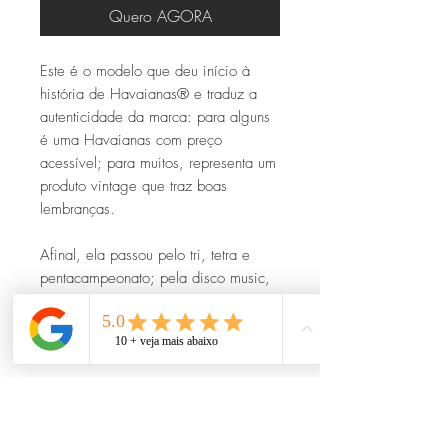
Quero AGORA
Este é o modelo que deu início à
história de Havaianas® e traduz a
autenticidade da marca: para alguns
é uma Havaianas com preço
acessível; para muitos, representa um
produto vintage que traz boas
lembranças.
Afinal, ela passou pelo tri, tetra e
pentacampeonato; pela disco music,
bossa nova, lambada e axé music;
pelo movimento hippie, internet e
selfies…
Mais que uma sandália, é a história
do Brasil condensada em um solado
de borracha e tiras icônicas!